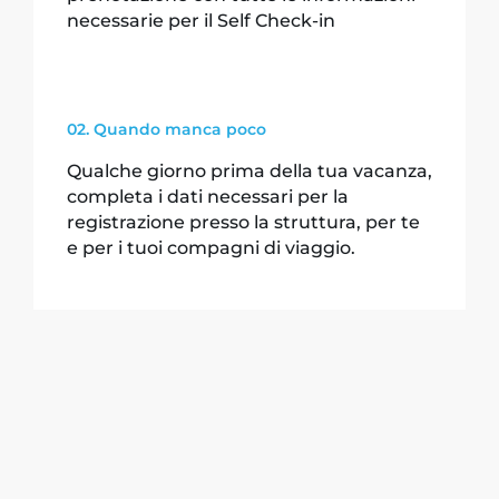
necessarie per il Self Check-in
02. Quando manca poco
Qualche giorno prima della tua vacanza,
completa i dati necessari per la
registrazione presso la struttura, per te
e per i tuoi compagni di viaggio.
03. All’inizio della tua vacanza
Ti invieremo i codici di accesso alla villa
ed alla camera, e tutte le indicazioni per
poterli utilizzare